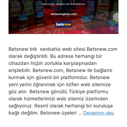
Betsnew btk seobahis web sitesi Betsnew.com
olarak değiştirildi. Bu adrese herhangi bir
cihazdan hiçbir zorlukla karşılaşmadan
erişilebilir. Betsnew.com, Betsnew ile bağlantı
kurmak için güvenli bir platformdur. Betsnew
yeni yerini öğrenmek için lütfen web sitemize
göz atın Betsnew gönüllü Türkiye platformu
olarak hizmetlerimizi web sitemiz üzerinden
sağlıyoruz. Resmî olarak herhangi bir kuruluşa
bağlı değilim. Betsnew üyeleri …
Devamını oku