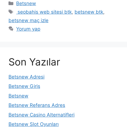
Kategoriler
Betsnew
Etiketler
seobahis web sitesi btk
,
betsnew btk
,
betsnew maç izle
Yorum yap
Son Yazılar
Betsnew Adresi
Betsnew Giriş
Betsnew
Betsnew Referans Adres
Betsnew Casino Alternatifleri
Betsnew Slot Oyunları