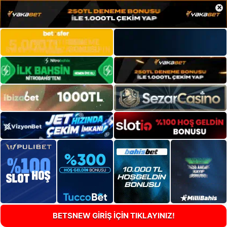
×
BETSNEW GİRİŞ İÇİN TIKLAYINIZ!