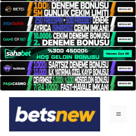
İçeriğe
atla
Menü