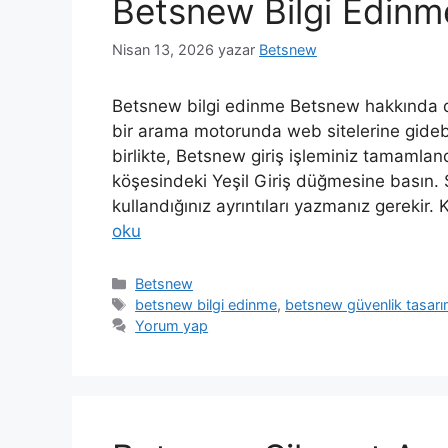
Betsnew Bilgi Edinm
Nisan 13, 2026
yazar
Betsnew
Betsnew bilgi edinme Betsnew hakkında d
bir arama motorunda web sitelerine gidebi
birlikte, Betsnew giriş işleminiz tamamlan
köşesindeki Yeşil Giriş düğmesine basın
kullandığınız ayrıntıları yazmanız gerekir.
oku
Kategoriler
Betsnew
Etiketler
betsnew bilgi edinme
,
betsnew güvenlik tasarı
Yorum yap