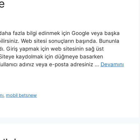
e
aha fazla bilgi edinmek için Google veya başka
lirsiniz. Web sitesi sonuçların başında. Bununla
dı. Giriş yapmak için web sitesinin sağ üst
. Siteye kaydolmak için düğmeye basarken
 Kullanıcı adınız veya e-posta adresiniz …
Devamını
mı
,
mobil betsnew