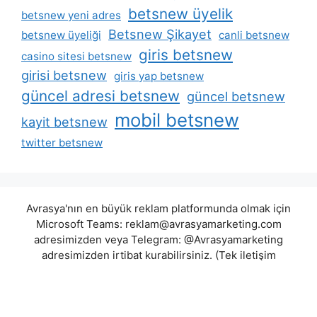
betsnew üyelik
betsnew yeni adres
Betsnew Şikayet
betsnew üyeliği
canli betsnew
giris betsnew
casino sitesi betsnew
girisi betsnew
giris yap betsnew
güncel adresi betsnew
güncel betsnew
mobil betsnew
kayit betsnew
twitter betsnew
Avrasya'nın en büyük reklam platformunda olmak için
Microsoft Teams:
reklam@avrasyamarketing.com
adresimizden veya Telegram: @Avrasyamarketing
adresimizden irtibat kurabilirsiniz. (Tek iletişim
adreslerimiz teams / telegram ve mail adresimizdir.
Harici hiçbir iletişim adresimiz bulunmamaktadır.
Lütfen itibar etmeyiniz.) Türkiye yasalarına göre 7258