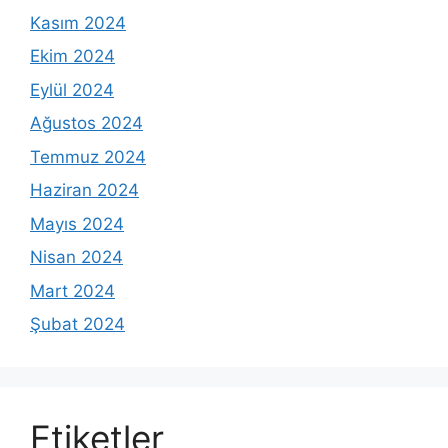
Kasım 2024
Ekim 2024
Eylül 2024
Ağustos 2024
Temmuz 2024
Haziran 2024
Mayıs 2024
Nisan 2024
Mart 2024
Şubat 2024
Etiketler