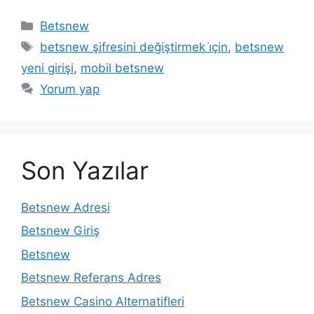
Kategoriler
Betsnew
Etiketler
betsnew şifresini değiştirmek i̇çin
,
betsnew
yeni girişi
,
mobil betsnew
Yorum yap
Son Yazılar
Betsnew Adresi
Betsnew Giriş
Betsnew
Betsnew Referans Adres
Betsnew Casino Alternatifleri