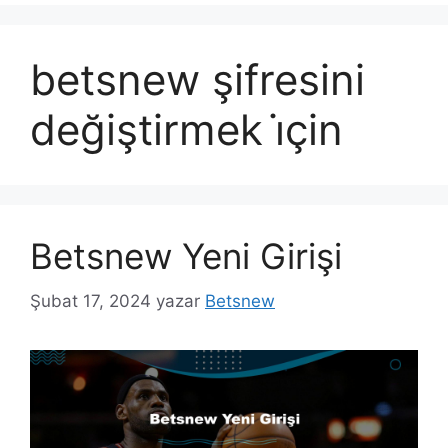
betsnew şifresini
değiştirmek i̇çin
Betsnew Yeni Girişi
Şubat 17, 2024
yazar
Betsnew