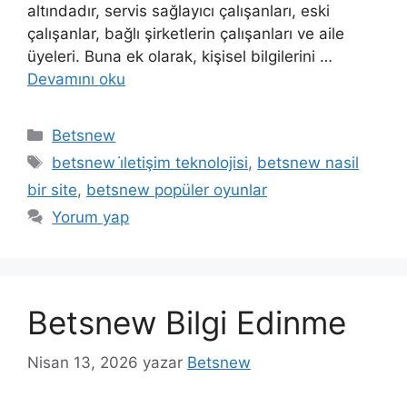
altındadır, servis sağlayıcı çalışanları, eski
çalışanlar, bağlı şirketlerin çalışanları ve aile
üyeleri. Buna ek olarak, kişisel bilgilerini …
Devamını oku
Kategoriler
Betsnew
Etiketler
betsnew i̇letişim teknolojisi
,
betsnew nasil
bir site
,
betsnew popüler oyunlar
Yorum yap
Betsnew Bilgi Edinme
Nisan 13, 2026
yazar
Betsnew