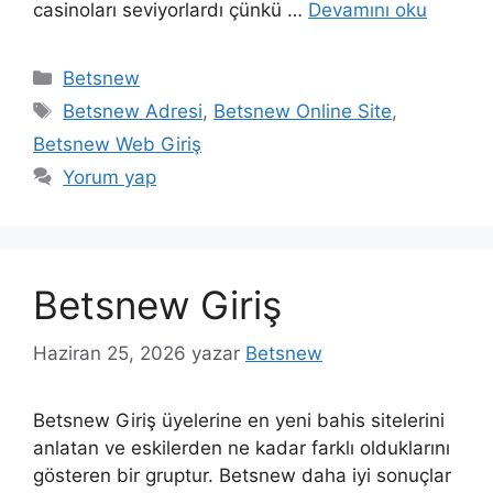
casinoları seviyorlardı çünkü …
Devamını oku
Kategoriler
Betsnew
Etiketler
Betsnew Adresi
,
Betsnew Online Site
,
Betsnew Web Giriş
Yorum yap
Betsnew Giriş
Haziran 25, 2026
yazar
Betsnew
Betsnew Giriş üyelerine en yeni bahis sitelerini
anlatan ve eskilerden ne kadar farklı olduklarını
gösteren bir gruptur. Betsnew daha iyi sonuçlar