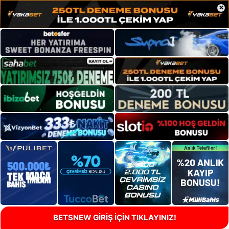
×
BETSNEW GİRİŞ İÇİN TIKLAYINIZ!