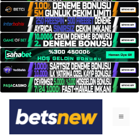
İçeriğe
atla
Menü