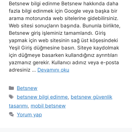
Betsnew bilgi edinme Betsnew hakkında daha
fazla bilgi edinmek için Google veya başka bir
arama motorunda web sitelerine gidebilirsiniz.
Web sitesi sonuçların başında. Bununla birlikte,
Betsnew giriş işleminiz tamamlandı. Giriş
yapmak için web sitesinin sağ üst köşesindeki
Yeşil Giriş düğmesine basın. Siteye kaydolmak
için düğmeye basarken kullandığınız ayrıntıları
yazmanız gerekir. Kullanıcı adınız veya e-posta
adresiniz …
Devamını oku
Kategoriler
Betsnew
Etiketler
betsnew bilgi edinme
,
betsnew güvenlik
tasarımı
,
mobil betsnew
Yorum yap