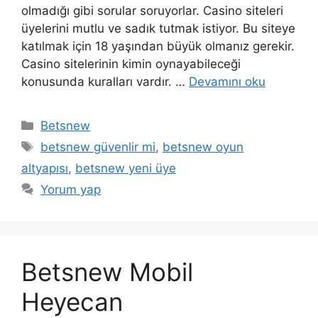
olmadığı gibi sorular soruyorlar. Casino siteleri
üyelerini mutlu ve sadık tutmak istiyor. Bu siteye
katılmak için 18 yaşından büyük olmanız gerekir.
Casino sitelerinin kimin oynayabileceği
konusunda kuralları vardır. …
Devamını oku
Kategoriler
Betsnew
Etiketler
betsnew güvenlir mi
,
betsnew oyun
altyapısı
,
betsnew yeni üye
Yorum yap
Betsnew Mobil
Heyecan