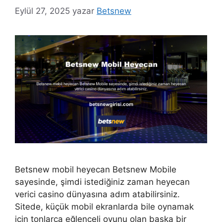
Eylül 27, 2025
yazar
Betsnew
Betsnew mobil heyecan Betsnew Mobile
sayesinde, şimdi istediğiniz zaman heyecan
verici casino dünyasına adım atabilirsiniz.
Sitede, küçük mobil ekranlarda bile oynamak
için tonlarca eğlenceli oyunu olan başka bir