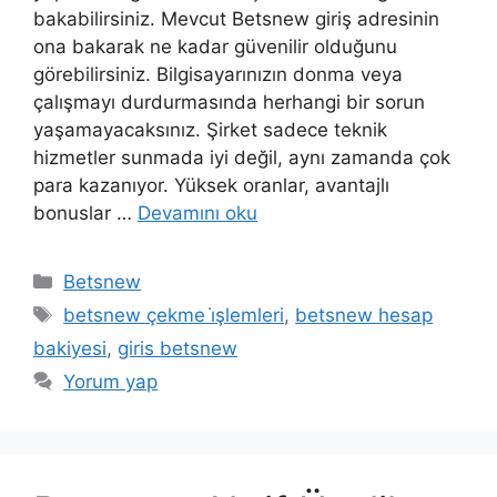
bakabilirsiniz. Mevcut Betsnew giriş adresinin
ona bakarak ne kadar güvenilir olduğunu
görebilirsiniz. Bilgisayarınızın donma veya
çalışmayı durdurmasında herhangi bir sorun
yaşamayacaksınız. Şirket sadece teknik
hizmetler sunmada iyi değil, aynı zamanda çok
para kazanıyor. Yüksek oranlar, avantajlı
bonuslar …
Devamını oku
Kategoriler
Betsnew
Etiketler
betsnew çekme i̇şlemleri
,
betsnew hesap
bakiyesi
,
giris betsnew
Yorum yap