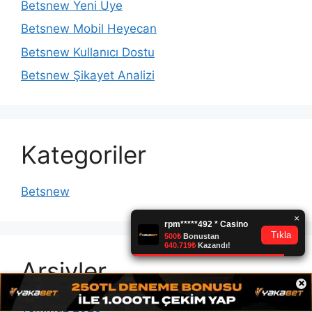
Betsnew Yeni Üye
Betsnew Mobil Heyecan
Betsnew Kullanıcı Dostu
Betsnew Şikayet Analizi
Kategoriler
Betsnew
Arşivler
×
Temmuz 2026