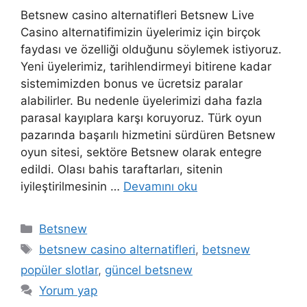
Betsnew casino alternatifleri Betsnew Live
Casino alternatifimizin üyelerimiz için birçok
faydası ve özelliği olduğunu söylemek istiyoruz.
Yeni üyelerimiz, tarihlendirmeyi bitirene kadar
sistemimizden bonus ve ücretsiz paralar
alabilirler. Bu nedenle üyelerimizi daha fazla
parasal kayıplara karşı koruyoruz. Türk oyun
pazarında başarılı hizmetini sürdüren Betsnew
oyun sitesi, sektöre Betsnew olarak entegre
edildi. Olası bahis taraftarları, sitenin
iyileştirilmesinin …
Devamını oku
Kategoriler
Betsnew
Etiketler
betsnew casino alternatifleri
,
betsnew
popüler slotlar
,
güncel betsnew
Yorum yap