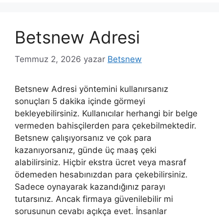
Betsnew Adresi
Temmuz 2, 2026
yazar
Betsnew
Betsnew Adresi yöntemini kullanırsanız
sonuçları 5 dakika içinde görmeyi
bekleyebilirsiniz. Kullanıcılar herhangi bir belge
vermeden bahisçilerden para çekebilmektedir.
Betsnew çalışıyorsanız ve çok para
kazanıyorsanız, günde üç maaş çeki
alabilirsiniz. Hiçbir ekstra ücret veya masraf
ödemeden hesabınızdan para çekebilirsiniz.
Sadece oynayarak kazandığınız parayı
tutarsınız. Ancak firmaya güvenilebilir mi
sorusunun cevabı açıkça evet. İnsanlar