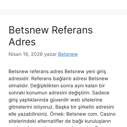
Betsnew Referans
Adres
Nisan 16, 2026
yazar
Betsnew
Betsnew referans adres Betsnew yeni giriş
adresidir. Referans bağlantı adresi Betsnew
olmalıdır. Değişiklikten sonra aynı kalan bir
sonraki konumun adresini değiştirin. Sadece
giriş yaptıklarında güvenilir web sitelerine
gitmelerini istiyoruz. Başka bir şirketin adresini
elle yazabilirsiniz. Örnek: Betsnew com. Casino
sitelerindeki alternatifler de bağlı kuruluşların