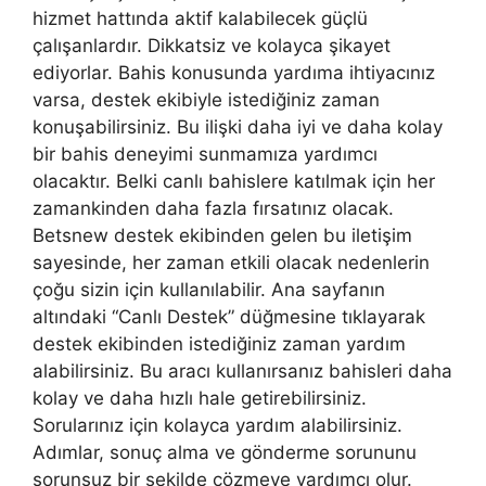
hizmet hattında aktif kalabilecek güçlü
çalışanlardır. Dikkatsiz ve kolayca şikayet
ediyorlar. Bahis konusunda yardıma ihtiyacınız
varsa, destek ekibiyle istediğiniz zaman
konuşabilirsiniz. Bu ilişki daha iyi ve daha kolay
bir bahis deneyimi sunmamıza yardımcı
olacaktır. Belki canlı bahislere katılmak için her
zamankinden daha fazla fırsatınız olacak.
Betsnew destek ekibinden gelen bu iletişim
sayesinde, her zaman etkili olacak nedenlerin
çoğu sizin için kullanılabilir. Ana sayfanın
altındaki “Canlı Destek” düğmesine tıklayarak
destek ekibinden istediğiniz zaman yardım
alabilirsiniz. Bu aracı kullanırsanız bahisleri daha
kolay ve daha hızlı hale getirebilirsiniz.
Sorularınız için kolayca yardım alabilirsiniz.
Adımlar, sonuç alma ve gönderme sorununu
sorunsuz bir şekilde çözmeye yardımcı olur.