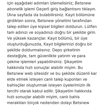
için aşağıdaki adımları izlemelisiniz;
Betsnew
abonelik i̇şlemi
Geçerli giriş bağlantısını tıklayın.
(Ana sayfada da bulabilirsiniz. Kayıt bölümüne
girdikten sonra, Betsnew yönetimi tarafından
talep edilen üye kişisel bilgileri doldurun. Lütfen
tam adınızı ve soyadınızı doğru bir şekilde girin.
Ve yüksek kazançlar. Kayıt bölümü, bir üye
oluşturduğunuzda, Kayıt bilgilerinizi doğru bir
şekilde doldurmalısınız. Depo şirketinin
desteğiyle, tam güvenlikte yatırım ve para
çekme işlemleri yapabilirsiniz. Şikayetim
hakkında hızlı sonuçlar alabilir miyim. Bu
Betsnew web sitesidir ve bu şekilde düzenli kar
elde etmek isteyen canlı talep kuponları ve
bahisçiler oluşturmak isteyen üyelerimizin ilk
tercihi olarak kabul edilir. Şikayetim hakkında
hızlı sonuçlar alabilir miyim, canlı bahis
meraklıları birçok nedenden dolayı Betsnew