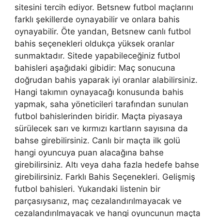
sitesini tercih ediyor. Betsnew futbol maçlarını
farklı şekillerde oynayabilir ve onlara bahis
oynayabilir. Öte yandan, Betsnew canlı futbol
bahis seçenekleri oldukça yüksek oranlar
sunmaktadır. Sitede yapabileceğiniz futbol
bahisleri aşağıdaki gibidir: Maç sonucuna
doğrudan bahis yaparak iyi oranlar alabilirsiniz.
Hangi takımın oynayacağı konusunda bahis
yapmak, saha yöneticileri tarafından sunulan
futbol bahislerinden biridir. Maçta piyasaya
sürülecek sarı ve kırmızı kartların sayısına da
bahse girebilirsiniz. Canlı bir maçta ilk golü
hangi oyuncuya puan alacağına bahse
girebilirsiniz. Altı veya daha fazla hedefe bahse
girebilirsiniz. Farklı Bahis Seçenekleri. Gelişmiş
futbol bahisleri. Yukarıdaki listenin bir
parçasıysanız, maç cezalandırılmayacak ve
cezalandırılmayacak ve hangi oyuncunun maçta