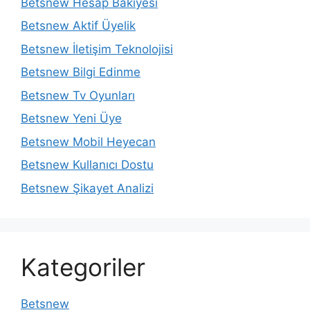
Betsnew Hesap Bakiyesi
Betsnew Aktif Üyelik
Betsnew İletişim Teknolojisi
Betsnew Bilgi Edinme
Betsnew Tv Oyunları
Betsnew Yeni Üye
Betsnew Mobil Heyecan
Betsnew Kullanıcı Dostu
Betsnew Şikayet Analizi
Kategoriler
Betsnew