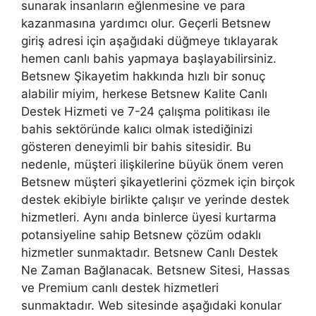
sunarak insanların eğlenmesine ve para
kazanmasına yardımcı olur. Geçerli Betsnew
giriş adresi için aşağıdaki düğmeye tıklayarak
hemen canlı bahis yapmaya başlayabilirsiniz.
Betsnew Şikayetim hakkında hızlı bir sonuç
alabilir miyim, herkese Betsnew Kalite Canlı
Destek Hizmeti ve 7-24 çalışma politikası ile
bahis sektöründe kalıcı olmak istediğinizi
gösteren deneyimli bir bahis sitesidir. Bu
nedenle, müşteri ilişkilerine büyük önem veren
Betsnew müşteri şikayetlerini çözmek için birçok
destek ekibiyle birlikte çalışır ve yerinde destek
hizmetleri. Aynı anda binlerce üyesi kurtarma
potansiyeline sahip Betsnew çözüm odaklı
hizmetler sunmaktadır. Betsnew Canlı Destek
Ne Zaman Bağlanacak. Betsnew Sitesi, Hassas
ve Premium canlı destek hizmetleri
sunmaktadır. Web sitesinde aşağıdaki konular