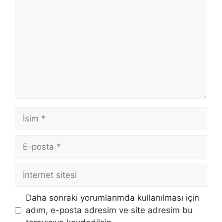
İsim
E-
posta
İnternet
sitesi
Daha sonraki yorumlarımda kullanılması için
adım, e-posta adresim ve site adresim bu