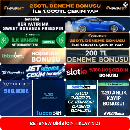
×
BETSNEW GİRİŞ İÇİN TIKLAYINIZ!