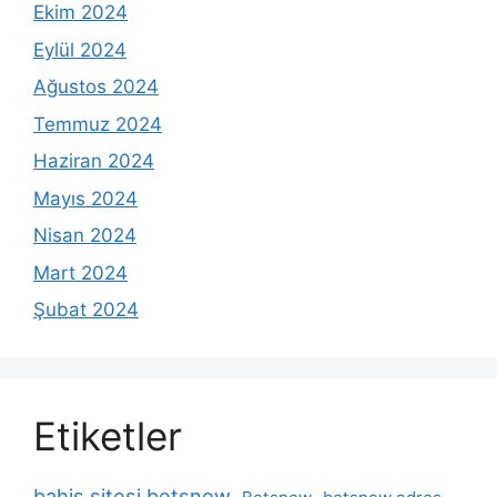
Ekim 2024
Eylül 2024
Ağustos 2024
Temmuz 2024
Haziran 2024
Mayıs 2024
Nisan 2024
Mart 2024
Şubat 2024
Etiketler
bahis sitesi betsnew