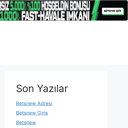
Son Yazılar
Betsnew Adresi
Betsnew Giriş
Betsnew