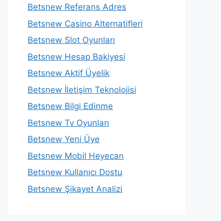
Betsnew Referans Adres
Betsnew Casino Alternatifleri
Betsnew Slot Oyunları
Betsnew Hesap Bakiyesi
Betsnew Aktif Üyelik
Betsnew İletişim Teknolojisi
Betsnew Bilgi Edinme
Betsnew Tv Oyunları
Betsnew Yeni Üye
Betsnew Mobil Heyecan
Betsnew Kullanıcı Dostu
Betsnew Şikayet Analizi