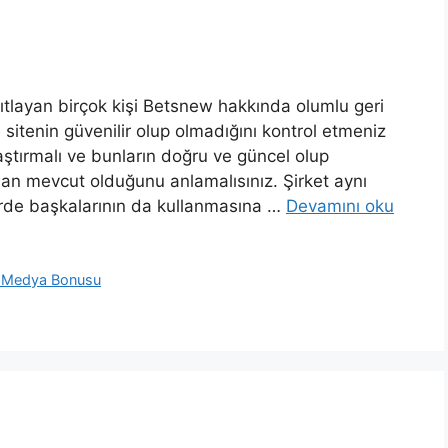
tlayan birçok kişi Betsnew hakkında olumlu geri
 sitenin güvenilir olup olmadığını kontrol etmeniz
raştırmalı ve bunların doğru ve güncel olup
an mevcut olduğunu anlamalısınız. Şirket aynı
erde başkalarının da kullanmasına …
Devamını oku
 Medya Bonusu