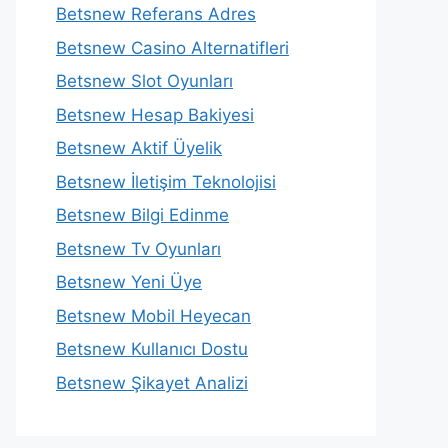
Betsnew Referans Adres
Betsnew Casino Alternatifleri
Betsnew Slot Oyunları
Betsnew Hesap Bakiyesi
Betsnew Aktif Üyelik
Betsnew İletişim Teknolojisi
Betsnew Bilgi Edinme
Betsnew Tv Oyunları
Betsnew Yeni Üye
Betsnew Mobil Heyecan
Betsnew Kullanıcı Dostu
Betsnew Şikayet Analizi