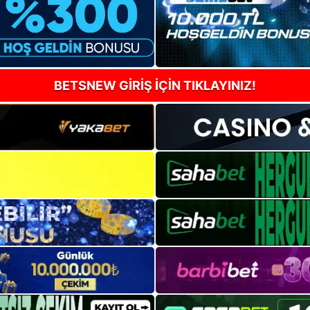
BETSNEW GİRİŞ İÇİN TIKLAYINIZ!