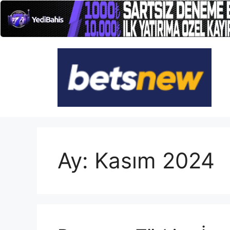
İçeriğe
atla
Ay:
Kasım 2024