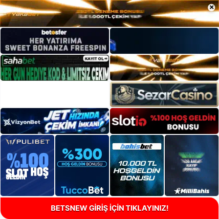
×
BETSNEW GİRİŞ İÇİN TIKLAYINIZ!