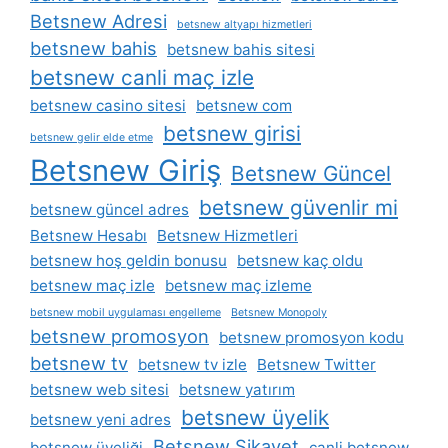
Betsnew Adresi
betsnew altyapı hizmetleri
betsnew bahis
betsnew bahis sitesi
betsnew canli maç izle
betsnew casino sitesi
betsnew com
betsnew girisi
betsnew gelir elde etme
Betsnew Giriş
Betsnew Güncel
betsnew güvenlir mi
betsnew güncel adres
Betsnew Hesabı
Betsnew Hizmetleri
betsnew hoş geldin bonusu
betsnew kaç oldu
betsnew maç izle
betsnew maç izleme
betsnew mobil uygulaması engelleme
Betsnew Monopoly
betsnew promosyon
betsnew promosyon kodu
betsnew tv
betsnew tv izle
Betsnew Twitter
betsnew web sitesi
betsnew yatırım
betsnew üyelik
betsnew yeni adres
Betsnew Şikayet
betsnew üyeliği
canli betsnew