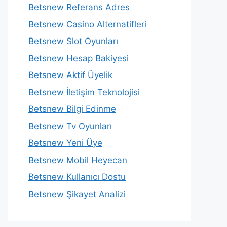
Betsnew Referans Adres
Betsnew Casino Alternatifleri
Betsnew Slot Oyunları
Betsnew Hesap Bakiyesi
Betsnew Aktif Üyelik
Betsnew İletişim Teknolojisi
Betsnew Bilgi Edinme
Betsnew Tv Oyunları
Betsnew Yeni Üye
Betsnew Mobil Heyecan
Betsnew Kullanıcı Dostu
Betsnew Şikayet Analizi