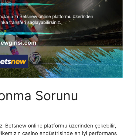
onma Sorunu
 Betsnew online platformu üzerinden çekebilir,
 Ülkemizin casino endüstrisinde en iyi performans