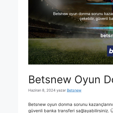
Betsnew Oyun D
Haziran 8, 2024
yazar
Betsnew
Betsnew oyun donma sorunu kazançlarınızı
güvenli banka transferi sağlayabilirsiniz.