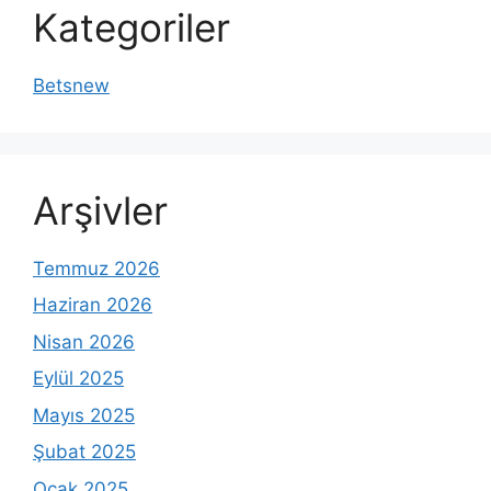
Kategoriler
Betsnew
Arşivler
Temmuz 2026
Haziran 2026
Nisan 2026
Eylül 2025
Mayıs 2025
Şubat 2025
Ocak 2025