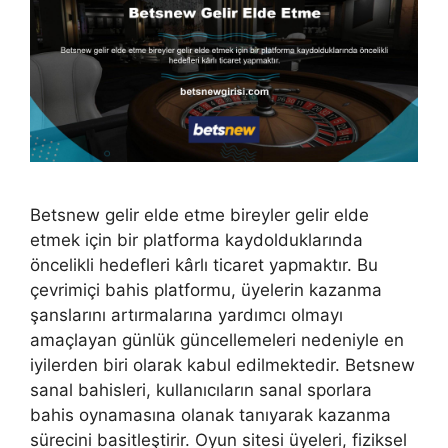
Betsnew gelir elde etme bireyler gelir elde
etmek için bir platforma kaydolduklarında
öncelikli hedefleri kârlı ticaret yapmaktır. Bu
çevrimiçi bahis platformu, üyelerin kazanma
şanslarını artırmalarına yardımcı olmayı
amaçlayan günlük güncellemeleri nedeniyle en
iyilerden biri olarak kabul edilmektedir. Betsnew
sanal bahisleri, kullanıcıların sanal sporlara
bahis oynamasına olanak tanıyarak kazanma
sürecini basitleştirir. Oyun sitesi üyeleri, fiziksel