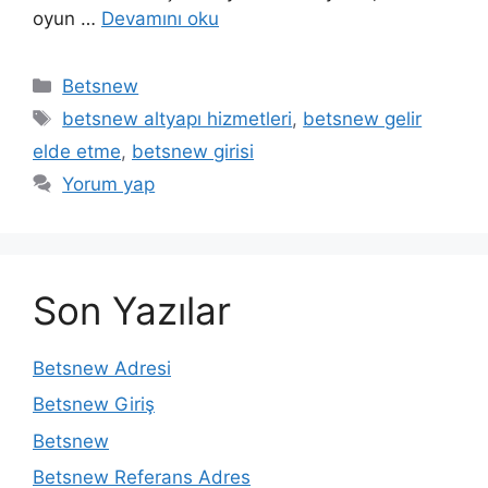
oyun …
Devamını oku
Kategoriler
Betsnew
Etiketler
betsnew altyapı hizmetleri
,
betsnew gelir
elde etme
,
betsnew girisi
Yorum yap
Son Yazılar
Betsnew Adresi
Betsnew Giriş
Betsnew
Betsnew Referans Adres