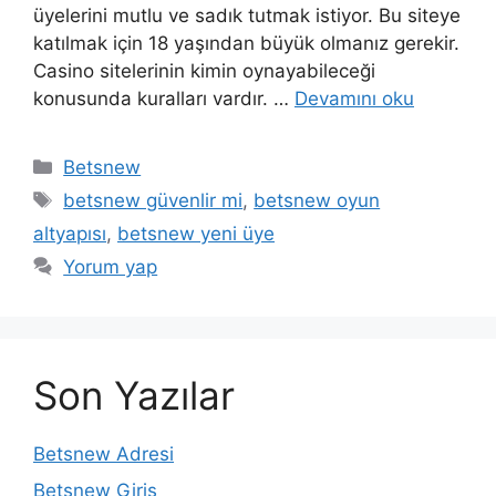
üyelerini mutlu ve sadık tutmak istiyor. Bu siteye
katılmak için 18 yaşından büyük olmanız gerekir.
Casino sitelerinin kimin oynayabileceği
konusunda kuralları vardır. …
Devamını oku
Kategoriler
Betsnew
Etiketler
betsnew güvenlir mi
,
betsnew oyun
altyapısı
,
betsnew yeni üye
Yorum yap
Son Yazılar
Betsnew Adresi
Betsnew Giriş