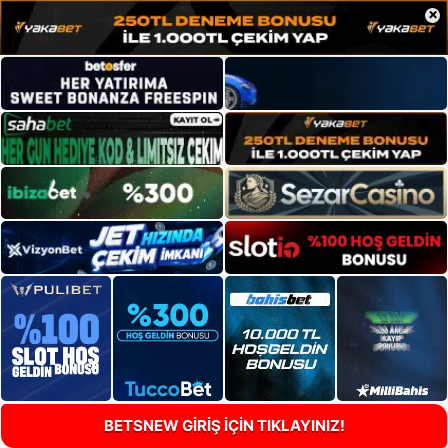
×
BETSNEW GİRİŞ İÇİN TIKLAYINIZ!