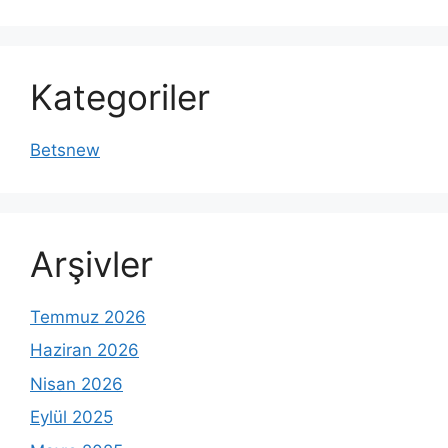
Kategoriler
Betsnew
Arşivler
Temmuz 2026
Haziran 2026
Nisan 2026
Eylül 2025