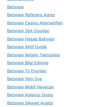
Betsnew
Betsnew Referans Adres
Betsnew Casino Alternatifleri
Betsnew Slot Oyunları
Betsnew Hesap Bakiyesi
Betsnew Aktif Üyelik
Betsnew İletişim Teknolojisi
Betsnew Bilgi Edinme
Betsnew Tv Oyunları
Betsnew Yeni Üye
Betsnew Mobil Heyecan
Betsnew Kullanıcı Dostu
Betsnew Şikayet Analizi