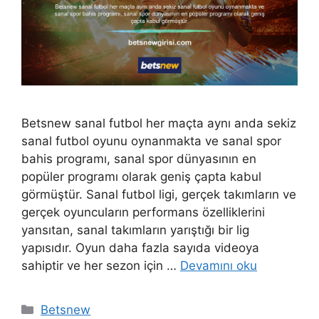
Betsnew sanal futbol her maçta aynı anda sekiz
sanal futbol oyunu oynanmakta ve sanal spor
bahis programı, sanal spor dünyasının en
popüler programı olarak geniş çapta kabul
görmüştür. Sanal futbol ligi, gerçek takımların ve
gerçek oyuncuların performans özelliklerini
yansıtan, sanal takımların yarıştığı bir lig
yapısıdır. Oyun daha fazla sayıda videoya
sahiptir ve her sezon için …
Devamını oku
Kategoriler
Betsnew