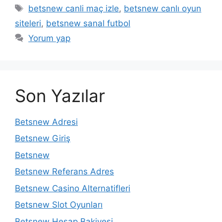
Etiketler
betsnew canli maç izle
,
betsnew canlı oyun
siteleri
,
betsnew sanal futbol
Yorum yap
Son Yazılar
Betsnew Adresi
Betsnew Giriş
Betsnew
Betsnew Referans Adres
Betsnew Casino Alternatifleri
Betsnew Slot Oyunları
Betsnew Hesap Bakiyesi