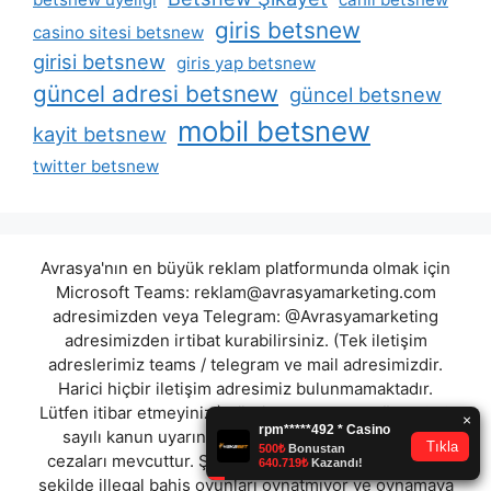
giris betsnew
casino sitesi betsnew
girisi betsnew
giris yap betsnew
güncel adresi betsnew
güncel betsnew
mobil betsnew
kayit betsnew
twitter betsnew
Avrasya'nın en büyük reklam platformunda olmak için
Microsoft Teams:
reklam@avrasyamarketing.com
adresimizden veya Telegram: @Avrasyamarketing
adresimizden irtibat kurabilirsiniz. (Tek iletişim
adreslerimiz teams / telegram ve mail adresimizdir.
Harici hiçbir iletişim adresimiz bulunmamaktadır.
Lütfen itibar etmeyiniz.) Türkiye yasalarına göre 7258
sayılı kanun uyarınca yasa dışı bahis oynamanın
cezaları mevcuttur. Şu an bulunduğunuz site hiç bir
şekilde illegal bahis oyunları oynatmıyor ve oynamaya