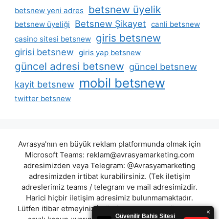
betsnew üyelik
betsnew yeni adres
Betsnew Şikayet
betsnew üyeliği
canli betsnew
giris betsnew
casino sitesi betsnew
girisi betsnew
giris yap betsnew
güncel adresi betsnew
güncel betsnew
mobil betsnew
kayit betsnew
twitter betsnew
Avrasya'nın en büyük reklam platformunda olmak için
Microsoft Teams:
reklam@avrasyamarketing.com
adresimizden veya Telegram: @Avrasyamarketing
adresimizden irtibat kurabilirsiniz. (Tek iletişim
adreslerimiz teams / telegram ve mail adresimizdir.
Harici hiçbir iletişim adresimiz bulunmamaktadır.
Lütfen itibar etmeyiniz.) Türkiye yasalarına göre 7258