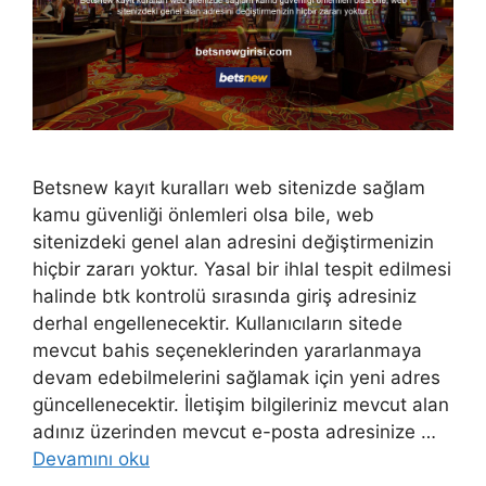
Betsnew kayıt kuralları web sitenizde sağlam
kamu güvenliği önlemleri olsa bile, web
sitenizdeki genel alan adresini değiştirmenizin
hiçbir zararı yoktur. Yasal bir ihlal tespit edilmesi
halinde btk kontrolü sırasında giriş adresiniz
derhal engellenecektir. Kullanıcıların sitede
mevcut bahis seçeneklerinden yararlanmaya
devam edebilmelerini sağlamak için yeni adres
güncellenecektir. İletişim bilgileriniz mevcut alan
adınız üzerinden mevcut e-posta adresinize …
Devamını oku