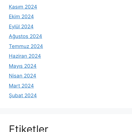
Kasım 2024
Ekim 2024
Eylül 2024
Ağustos 2024
Temmuz 2024
Haziran 2024
Mayıs 2024
Nisan 2024
Mart 2024
Şubat 2024
Etiketler