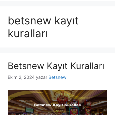
betsnew kayıt
kuralları
Betsnew Kayıt Kuralları
Ekim 2, 2024
yazar
Betsnew