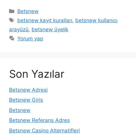
Kategoriler
Betsnew
Etiketler
betsnew kayıt kuralları
,
betsnew kullanıcı
arayüzü
,
betsnew üyelik
Yorum yap
Son Yazılar
Betsnew Adresi
Betsnew Giriş
Betsnew
Betsnew Referans Adres
Betsnew Casino Alternatifleri