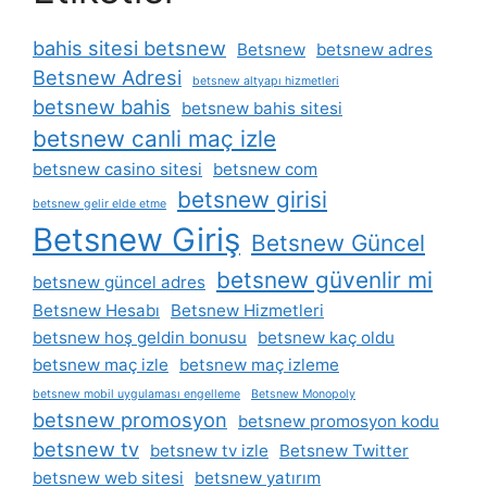
bahis sitesi betsnew
Betsnew
betsnew adres
Betsnew Adresi
betsnew altyapı hizmetleri
betsnew bahis
betsnew bahis sitesi
betsnew canli maç izle
betsnew casino sitesi
betsnew com
betsnew girisi
betsnew gelir elde etme
Betsnew Giriş
Betsnew Güncel
betsnew güvenlir mi
betsnew güncel adres
Betsnew Hesabı
Betsnew Hizmetleri
betsnew hoş geldin bonusu
betsnew kaç oldu
betsnew maç izle
betsnew maç izleme
betsnew mobil uygulaması engelleme
Betsnew Monopoly
betsnew promosyon
betsnew promosyon kodu
betsnew tv
betsnew tv izle
Betsnew Twitter
betsnew web sitesi
betsnew yatırım