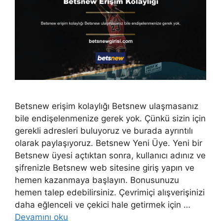
Betsnew erişim kolaylığı Betsnew ulaşmasanız
bile endişelenmenize gerek yok. Çünkü sizin için
gerekli adresleri buluyoruz ve burada ayrıntılı
olarak paylaşıyoruz. Betsnew Yeni Üye. Yeni bir
Betsnew üyesi açtıktan sonra, kullanıcı adınız ve
şifrenizle Betsnew web sitesine giriş yapın ve
hemen kazanmaya başlayın. Bonusunuzu
hemen talep edebilirsiniz. Çevrimiçi alışverişinizi
daha eğlenceli ve çekici hale getirmek için …
Devamını oku