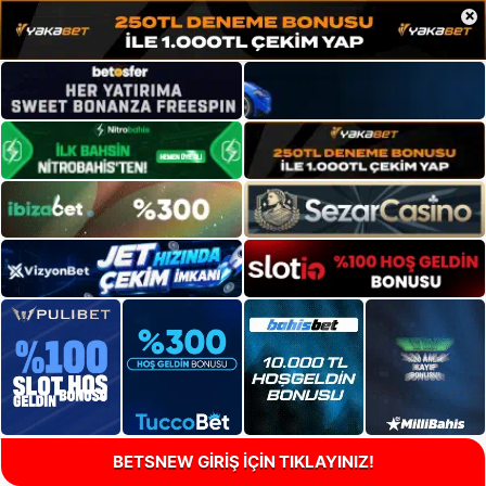
×
BETSNEW GİRİŞ İÇİN TIKLAYINIZ!