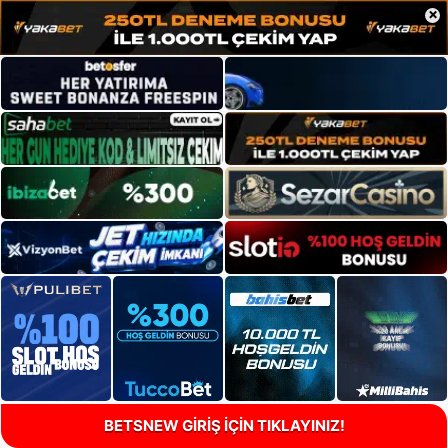
×
BETSNEW GİRİŞ İÇİN TIKLAYINIZ!