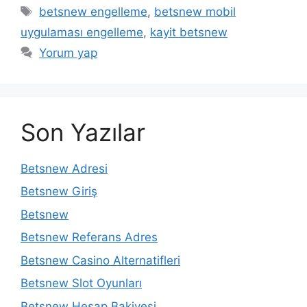
Etiketler
betsnew engelleme
,
betsnew mobil
uygulaması engelleme
,
kayit betsnew
Yorum yap
Son Yazılar
Betsnew Adresi
Betsnew Giriş
Betsnew
Betsnew Referans Adres
Betsnew Casino Alternatifleri
Betsnew Slot Oyunları
Betsnew Hesap Bakiyesi