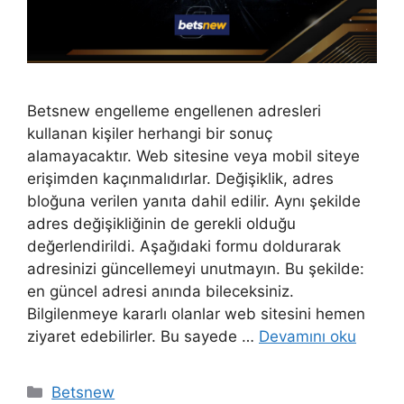
Betsnew engelleme engellenen adresleri
kullanan kişiler herhangi bir sonuç
alamayacaktır. Web sitesine veya mobil siteye
erişimden kaçınmalıdırlar. Değişiklik, adres
bloğuna verilen yanıta dahil edilir. Aynı şekilde
adres değişikliğinin de gerekli olduğu
değerlendirildi. Aşağıdaki formu doldurarak
adresinizi güncellemeyi unutmayın. Bu şekilde:
en güncel adresi anında bileceksiniz.
Bilgilenmeye kararlı olanlar web sitesini hemen
ziyaret edebilirler. Bu sayede …
Devamını oku
Kategoriler
Betsnew