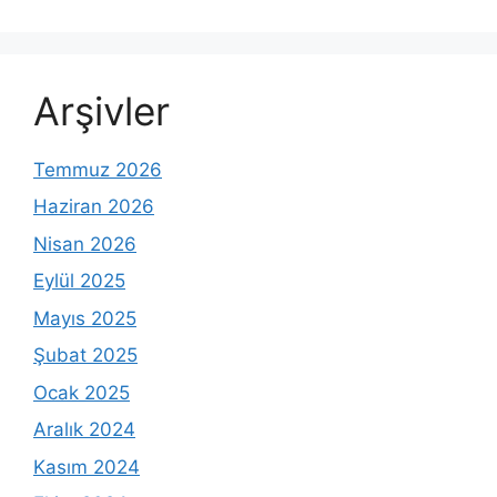
Arşivler
Temmuz 2026
Haziran 2026
Nisan 2026
Eylül 2025
Mayıs 2025
Şubat 2025
Ocak 2025
Aralık 2024
Kasım 2024