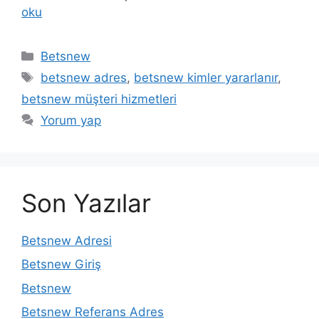
oku
Kategoriler
Betsnew
Etiketler
betsnew adres
,
betsnew kimler yararlanır
,
betsnew müşteri hizmetleri
Yorum yap
Son Yazılar
Betsnew Adresi
Betsnew Giriş
Betsnew
Betsnew Referans Adres