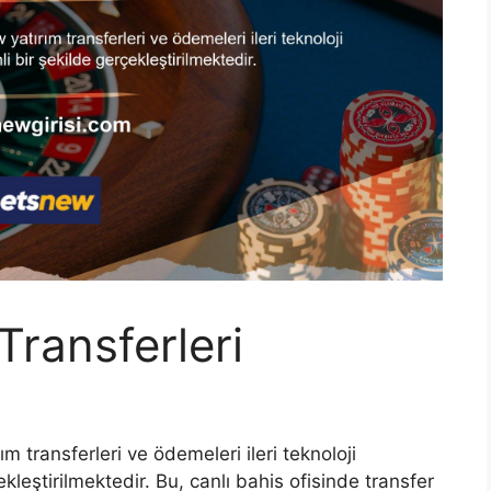
Transferleri
m transferleri ve ödemeleri ileri teknoloji
kleştirilmektedir. Bu, canlı bahis ofisinde transfer