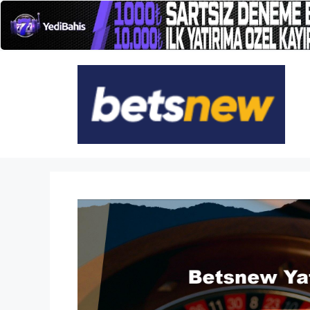
İçeriğe
atla