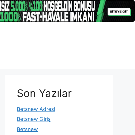
Son Yazılar
Betsnew Adresi
Betsnew Giriş
Betsnew