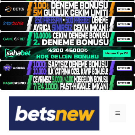
İçeriğe
atla
Menü