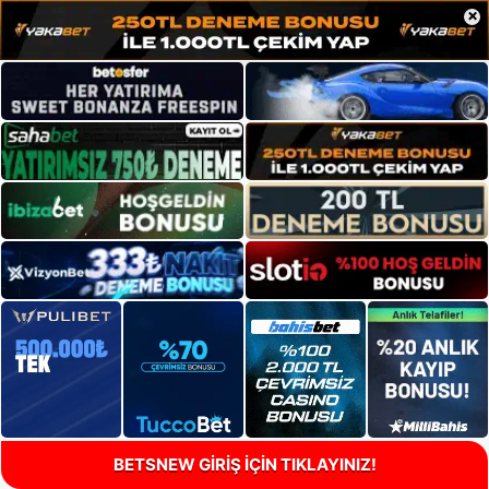
×
BETSNEW GİRİŞ İÇİN TIKLAYINIZ!