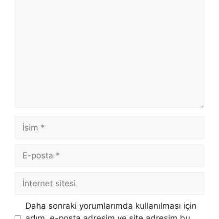
Yorum
İsim
E-
posta
İnternet
sitesi
Daha sonraki yorumlarımda kullanılması için
adım, e-posta adresim ve site adresim bu