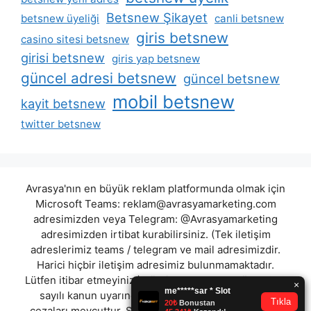
Betsnew Şikayet
betsnew üyeliği
canli betsnew
giris betsnew
casino sitesi betsnew
girisi betsnew
giris yap betsnew
güncel adresi betsnew
güncel betsnew
mobil betsnew
kayit betsnew
twitter betsnew
Avrasya'nın en büyük reklam platformunda olmak için
Microsoft Teams:
reklam@avrasyamarketing.com
adresimizden veya Telegram: @Avrasyamarketing
adresimizden irtibat kurabilirsiniz. (Tek iletişim
adreslerimiz teams / telegram ve mail adresimizdir.
Harici hiçbir iletişim adresimiz bulunmamaktadır.
Lütfen itibar etmeyiniz.) Türkiye yasalarına göre 7258
sayılı kanun uyarınca yasa dışı bahis oynamanın
cezaları mevcuttur. Şu an bulunduğunuz site hiç bir