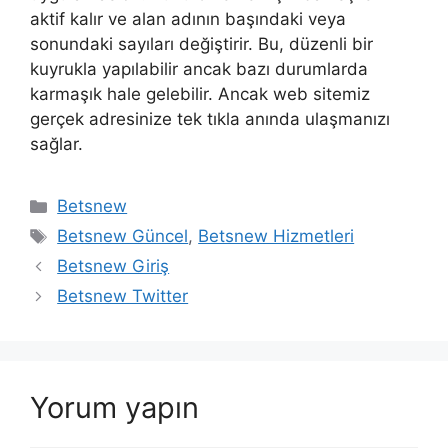
aktif kalır ve alan adının başındaki veya
sonundaki sayıları değiştirir. Bu, düzenli bir
kuyrukla yapılabilir ancak bazı durumlarda
karmaşık hale gelebilir. Ancak web sitemiz
gerçek adresinize tek tıkla anında ulaşmanızı
sağlar.
Kategoriler
Betsnew
Etiketler
Betsnew Güncel
,
Betsnew Hizmetleri
Betsnew Giriş
Betsnew Twitter
Yorum yapın