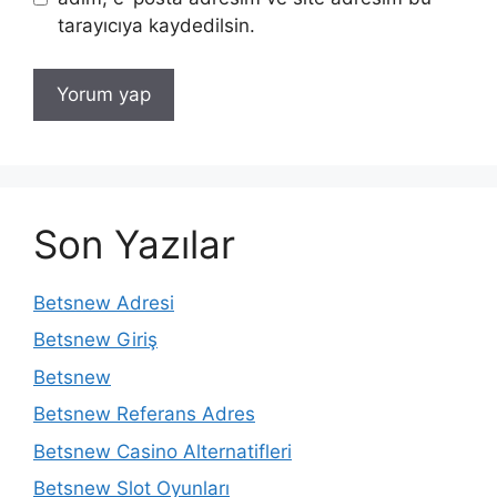
tarayıcıya kaydedilsin.
Son Yazılar
Betsnew Adresi
Betsnew Giriş
Betsnew
Betsnew Referans Adres
Betsnew Casino Alternatifleri
Betsnew Slot Oyunları