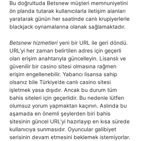
Bu doğrultuda Betsnew müşteri memnuniyetini
ön planda tutarak kullanıcılarla iletişim alanları
yaratarak günün her saatinde canlı krupiyerlerle
blackjack oynamalarına olanak sağlamaktadır.
Betsnew hizmetleri
yeni bir URL ile geri döndü.
URL’yi her zaman belirtilen adres için geçerli
olan erişim anahtarıyla güncelleyin. Lisanslı ve
güvenilir bir casino sitesi olmasına rağmen
erişim engellenebilir. Yabancı lisansa sahip
olsanız bile Türkiye’de canlı casino sitesi
işletmek yasa dışıdır. Ancak bu durum tüm
bahis siteleri için geçerlidir. Bu nedenle lütfen
olumsuz yorum yapmaktan kaçının. Aslında bu
aşamada en önemli şeylerden biri bahis
sitesinin güncel URL’yi hazırlayıp en kısa sürede
kullanıcıya sunmasıdır. Oyuncular galibiyet
serisinin devam etmesini beklemek istemiyorlar.