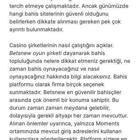
tercih etmeye çalışmaktadır. Ancak günümüzde
hangi bahis sitelerinin güvenli olduğunu
belirlerken dikkate alınması gereken pek çok
ayrıntı bulunmaktadır.
Casino şirketlerinin nasıl çalıştığını açıklar.
Betsnew oyun şirketi
dayanarak bahis
topluluğunda nelere dikkat etmeniz gerektiği, ne
zaman bahis oynayacağınız ve nasıl
oynayacağınız hakkında bilgi alacaksınız. Bahis
platformu olarak firma birçok seçenek
sunmaktadır. Betsnew en güvenilir bahisçiler
arasında çok önemli bir konuma sahiptir. Bu
durum zaman zaman meydana gelebilir,
dolayısıyla gerekli altyapı her zaman mevcuttur.
Alınan önlemler uyarınca, yalnızca Moments
ortamınızda mevcut giriş adreslerini kullanan
kullanıcılara gönderilecektir. Platform sizlere en