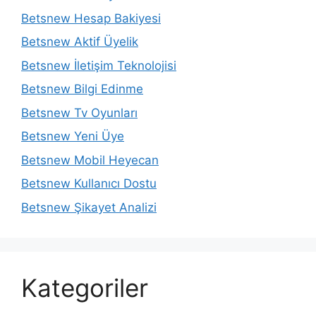
Betsnew Hesap Bakiyesi
Betsnew Aktif Üyelik
Betsnew İletişim Teknolojisi
Betsnew Bilgi Edinme
Betsnew Tv Oyunları
Betsnew Yeni Üye
Betsnew Mobil Heyecan
Betsnew Kullanıcı Dostu
Betsnew Şikayet Analizi
Kategoriler