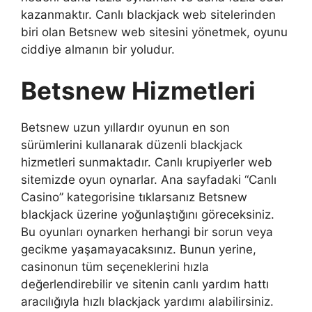
kazanmaktır. Canlı blackjack web sitelerinden
biri olan Betsnew web sitesini yönetmek, oyunu
ciddiye almanın bir yoludur.
Betsnew Hizmetleri
Betsnew uzun yıllardır oyunun en son
sürümlerini kullanarak düzenli blackjack
hizmetleri sunmaktadır. Canlı krupiyerler web
sitemizde oyun oynarlar. Ana sayfadaki “Canlı
Casino” kategorisine tıklarsanız Betsnew
blackjack üzerine yoğunlaştığını göreceksiniz.
Bu oyunları oynarken herhangi bir sorun veya
gecikme yaşamayacaksınız. Bunun yerine,
casinonun tüm seçeneklerini hızla
değerlendirebilir ve sitenin canlı yardım hattı
aracılığıyla hızlı blackjack yardımı alabilirsiniz.