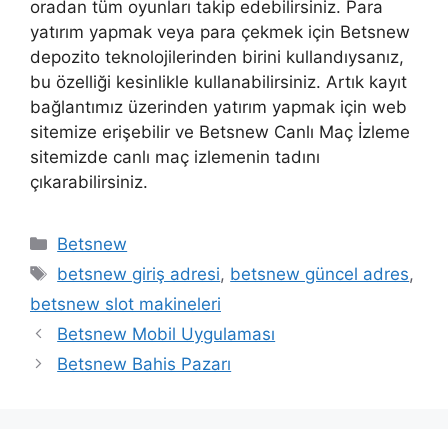
oradan tüm oyunları takip edebilirsiniz. Para
yatırım yapmak veya para çekmek için Betsnew
depozito teknolojilerinden birini kullandıysanız,
bu özelliği kesinlikle kullanabilirsiniz. Artık kayıt
bağlantımız üzerinden yatırım yapmak için web
sitemize erişebilir ve Betsnew Canlı Maç İzleme
sitemizde canlı maç izlemenin tadını
çıkarabilirsiniz.
Kategoriler
Betsnew
Etiketler
betsnew giriş adresi
,
betsnew güncel adres
,
betsnew slot makineleri
Betsnew Mobil Uygulaması
Betsnew Bahis Pazarı