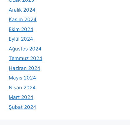
Ocak 2025
Aralık 2024
Kasım 2024
Ekim 2024
Eylül 2024
Ağustos 2024
Temmuz 2024
Haziran 2024
Mayıs 2024
Nisan 2024
Mart 2024
Şubat 2024