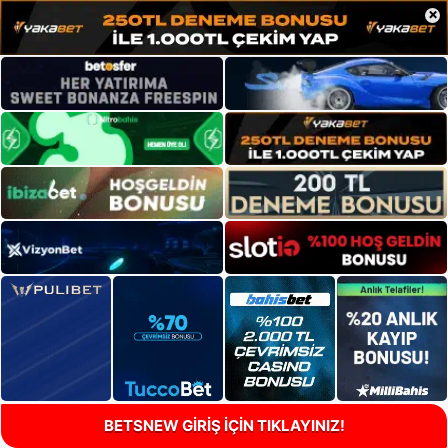
×
BETSNEW GİRİŞ İÇİN TIKLAYINIZ!