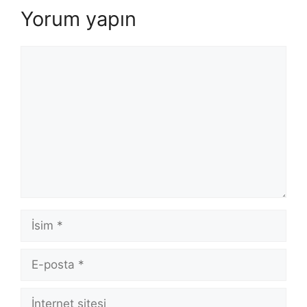
Yorum yapın
Yorum
İsim
E-
posta
İnternet