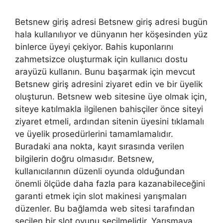
Betsnew giriş adresi Betsnew giriş adresi bugün
hala kullanılıyor ve dünyanın her köşesinden yüz
binlerce üyeyi çekiyor. Bahis kuponlarını
zahmetsizce oluşturmak için kullanıcı dostu
arayüzü kullanın. Bunu başarmak için mevcut
Betsnew giriş adresini ziyaret edin ve bir üyelik
oluşturun. Betsnew web sitesine üye olmak için,
siteye katılmakla ilgilenen bahisçiler önce siteyi
ziyaret etmeli, ardından sitenin üyesini tıklamalı
ve üyelik prosedürlerini tamamlamalıdır.
Buradaki ana nokta, kayıt sırasında verilen
bilgilerin doğru olmasıdır. Betsnew,
kullanıcılarının düzenli oyunda olduğundan
önemli ölçüde daha fazla para kazanabileceğini
garanti etmek için slot makinesi yarışmaları
düzenler. Bu bağlamda web sitesi tarafından
seçilen bir slot oyunu seçilmelidir. Yarışmaya