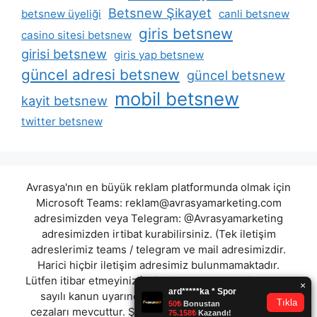
Betsnew Şikayet
betsnew üyeliği
canli betsnew
giris betsnew
casino sitesi betsnew
girisi betsnew
giris yap betsnew
güncel adresi betsnew
güncel betsnew
mobil betsnew
kayit betsnew
twitter betsnew
Avrasya'nın en büyük reklam platformunda olmak için
Microsoft Teams:
reklam@avrasyamarketing.com
adresimizden veya Telegram: @Avrasyamarketing
adresimizden irtibat kurabilirsiniz. (Tek iletişim
adreslerimiz teams / telegram ve mail adresimizdir.
Harici hiçbir iletişim adresimiz bulunmamaktadır.
Lütfen itibar etmeyiniz.) Türkiye yasalarına göre 7258
sayılı kanun uyarınca yasa dışı bahis oynamanın
cezaları mevcuttur. Şu an bulunduğunuz site hiç bir