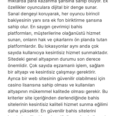
miktarda para kazanma şansına sahip oluyor. Ek
özellikler oyunculara dijital bir denge sunar.
Sanal dengeyi koruyarak, her oyuncu birincil
bakiyesinin yanı sıra ek fon biriktirme şansına
sahip olur. En saygın çevrimiçi bahis
platformları, müşterilerine olağanüstü hizmet
sunan, onların hak ve çıkarlarını ön planda tutan
platformlardır. Bu lokasyonlar aynı anda çok
sayıda kullanıcıya kesintisiz hizmet sunmaktadır.
Sitedeki genel altyapının durumu son derece
önemlidir. Çok sayıda eşzamanlı işlem, sağlam
bir altyapı ve kesintisiz çalışmayı gerektirir.
Ayrıca bir web sitesinin güvenilir olabilmesi için
casino lisansına sahip olması ve kullanılan
altyapının mükemmel kalitede olması gerekir. Bu
kriterler site içeriğinden derlendiğinde bahis
sitelerinin kesintisiz kaliteli hizmet sunma eğilimi
daha yüksektir. En güvenilir bahis sitelerini