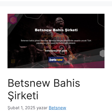
Betsnew Bahis
Şirketi
Şubat 1, 2025
yazar
Betsnew