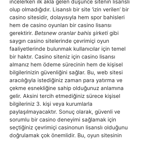
incelerken ilk akla gelen düşünce sitenin lisanslı
olup olmadığıdır. Lisanslı bir site ‘izin verilen’ bir
casino sitesidir, dolayısıyla hem spor bahisleri
hem de casino oyunları bir casino lisansı
gerektirir.
Betsnew oranlar bahis şirketi
gibi
saygın casino sitelerinde çevrimiçi oyun
faaliyetlerinde bulunmak kullanıcılar için temel
bir haktır. Casino siteniz için casino lisansı
almanız hem ödeme sürecinin hem de kişisel
bilgilerinizin güvenliğini sağlar. Bu, web sitesi
aracılığıyla istediğiniz zaman para yatırma ve
çekme esnekliğine sahip olduğunuz anlamına
gelir. Aksini tercih etmediğiniz sürece kişisel
bilgileriniz 3. kişi veya kurumlarla
paylaşılmayacaktır. Sonuç olarak, güvenli ve
sorumlu bir casino deneyimi sağlamak için
seçtiğiniz çevrimiçi casinonun lisanslı olduğunu
doğrulamak çok önemlidir. Bu, oyun sitesinin