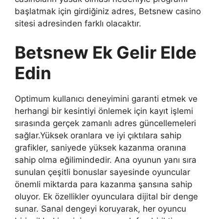
başlatmak için girdiğiniz adres, Betsnew casino
sitesi adresinden farklı olacaktır.
Betsnew Ek Gelir Elde
Edin
Optimum kullanıcı deneyimini garanti etmek ve
herhangi bir kesintiyi önlemek için kayıt işlemi
sırasında gerçek zamanlı adres güncellemeleri
sağlar.Yüksek oranlara ve iyi çıktılara sahip
grafikler, saniyede yüksek kazanma oranına
sahip olma eğilimindedir. Ana oyunun yanı sıra
sunulan çeşitli bonuslar sayesinde oyuncular
önemli miktarda para kazanma şansına sahip
oluyor. Ek özellikler oyunculara dijital bir denge
sunar. Sanal dengeyi koruyarak, her oyuncu