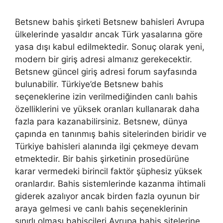
Betsnew bahis şirketi Betsnew bahisleri Avrupa
ülkelerinde yasaldır ancak Türk yasalarına göre
yasa dışı kabul edilmektedir. Sonuç olarak yeni,
modern bir giriş adresi almanız gerekecektir.
Betsnew güncel giriş adresi forum sayfasında
bulunabilir. Türkiye’de Betsnew bahis
seçeneklerine izin verilmediğinden canlı bahis
özelliklerini ve yüksek oranları kullanarak daha
fazla para kazanabilirsiniz. Betsnew, dünya
çapında en tanınmış bahis sitelerinden biridir ve
Türkiye bahisleri alanında ilgi çekmeye devam
etmektedir. Bir bahis şirketinin prosedürüne
karar vermedeki birincil faktör şüphesiz yüksek
oranlardır. Bahis sistemlerinde kazanma ihtimali
giderek azalıyor ancak birden fazla oyunun bir
araya gelmesi ve canlı bahis seçeneklerinin
sınırlı olması bahisçileri Avrupa bahis sitelerine