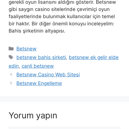
gerekli oyun lisansını aldığını gösterir. Betsnew
gibi saygın casino sitelerinde çevrimiçi oyun
faaliyetlerinde bulunmak kullanıcılar için temel
bir haktır. Bir diğer önemli konuyu inceleyelim:
Bahis şirketinin altyapısı.
Kategoriler
Betsnew
Etiketler
betsnew bahis şirketi
,
betsnew ek gelir elde
edin
,
canli betsnew
Betsnew Casino Web Sitesi
Betsnew Engelleme
Yorum yapın