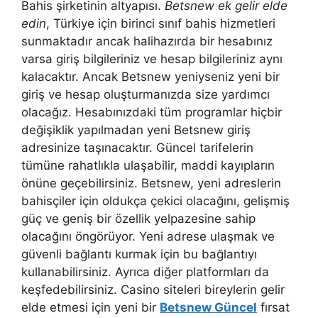
Bahis şirketinin altyapısı.
Betsnew ek gelir elde
edin
, Türkiye için birinci sınıf bahis hizmetleri
sunmaktadır ancak halihazırda bir hesabınız
varsa giriş bilgileriniz ve hesap bilgileriniz aynı
kalacaktır. Ancak Betsnew yeniyseniz yeni bir
giriş ve hesap oluşturmanızda size yardımcı
olacağız. Hesabınızdaki tüm programlar hiçbir
değişiklik yapılmadan yeni Betsnew giriş
adresinize taşınacaktır. Güncel tarifelerin
tümüne rahatlıkla ulaşabilir, maddi kayıpların
önüne geçebilirsiniz. Betsnew, yeni adreslerin
bahisçiler için oldukça çekici olacağını, gelişmiş
güç ve geniş bir özellik yelpazesine sahip
olacağını öngörüyor. Yeni adrese ulaşmak ve
güvenli bağlantı kurmak için bu bağlantıyı
kullanabilirsiniz. Ayrıca diğer platformları da
keşfedebilirsiniz. Casino siteleri bireylerin gelir
elde etmesi için yeni bir
Betsnew Güncel
fırsat