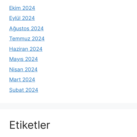
Ekim 2024
Eylül 2024
Ağustos 2024
Temmuz 2024
Haziran 2024
Mayıs 2024
Nisan 2024
Mart 2024
Şubat 2024
Etiketler